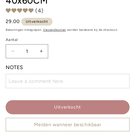
40x60CM
(4)
Normale
29.00
Uitverkocht
prijs
Belastingen inbegrepen.
Verzendkosten
worden berekend bij de checkout.
Aantal
Aantal
Aantal
verlagen
verhogen
voor
voor
NOTES
100%
100%
LINNEN
LINNEN
KUSSEN
KUSSEN
WIT
WIT
40x60CM
40x60CM
Uitverkocht
Melden wanneer beschikbaar