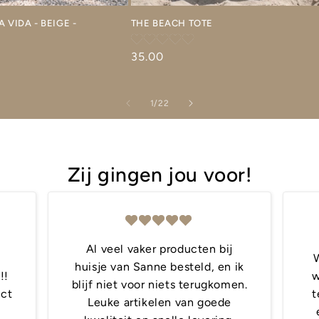
 VIDA - BEIGE -
THE BEACH TOTE
Normale
35.00
prijs
van
1
/
22
Zij gingen jou voor!
Al veel vaker producten bij
W
huisje van Sanne besteld, en ik
!!
w
blijf niet voor niets terugkomen.
ect
t
Leuke artikelen van goede