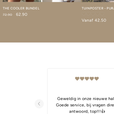
THE COOLER BUNDEL
TUINPOSTER - PURA
Normale
Aanbiedingsprijs
62.90
72.90
prijs
Normale
Vanaf 42.50
prijs
Geweldig in onze nieuwe hal
Goede service, bij vragen dir
antwoord, top!!!👍