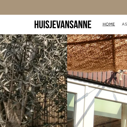
Meteen
POSTER DEAL: 10%OFF bij 2 posters, 15% OFF bij 3 of m
naar de
posters
content
HOME
A