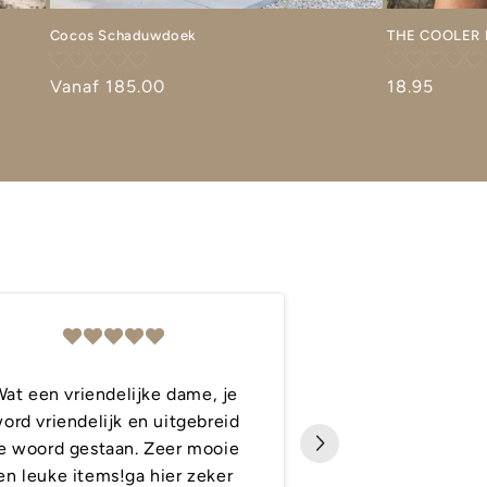
Cocos Schaduwdoek
THE COOLER B
Normale
Vanaf 185.00
Normale
18.95
prijs
prijs
at een vriendelijke dame, je
ord vriendelijk en uitgebreid
Superleuke canvas! 
e woord gestaan. Zeer mooie
complimentjes o
en leuke items!ga hier zeker
Snelle levering e