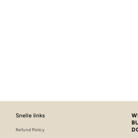
Snelle links
W
B
D
Refund Policy