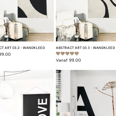
CT ART 03.2 - WANDKLEED
ABSTRACT ART 03.3 - WANDKLEED
le
99.00
Normale
Vanaf 99.00
prijs