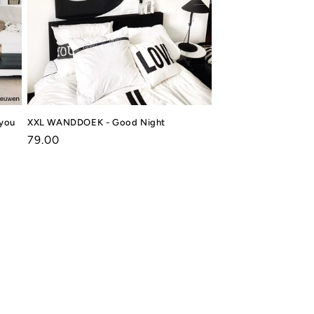
 you
XXL WANDDOEK - Good Night
Normale
79.00
prijs