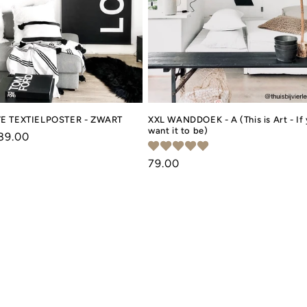
E TEXTIELPOSTER - ZWART
XXL WANDDOEK - A (This is Art - If
want it to be)
le
89.00
Normale
79.00
prijs