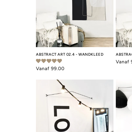
ABSTRACT ART 02.4 - WANDKLEED
ABSTRA
Norma
Vanaf 
Normale
Vanaf 99.00
prijs
prijs