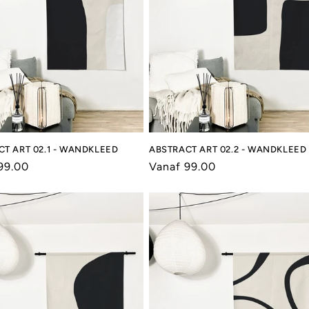
T ART 02.1 - WANDKLEED
ABSTRACT ART 02.2 - WANDKLEED
le
99.00
Normale
Vanaf 99.00
prijs