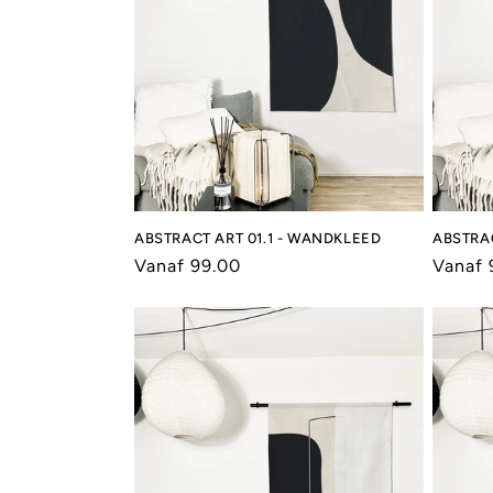
t
i
e
:
ABSTRACT ART 01.1 - WANDKLEED
ABSTRAC
Normale
Vanaf 99.00
Norma
Vanaf 
prijs
prijs