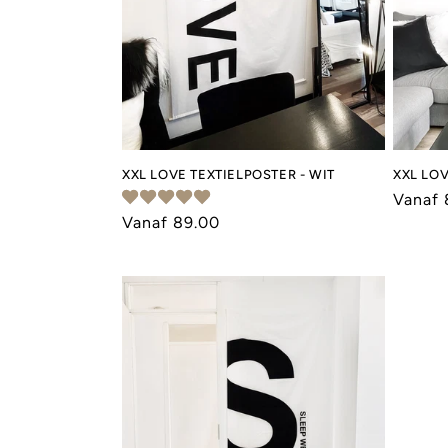
XXL LOVE TEXTIELPOSTER - WIT
XXL LOV
Norma
Vanaf 
Normale
Vanaf 89.00
prijs
prijs