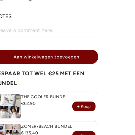
Aantal
Aantal
verlagen
verhogen
voor
voor
OTES
THE
THE
COOLER
COOLER
BAG
BAG
-
-
mini
mini
koeltas
koeltas
Aan winkelwagen toevoegen
ESPAAR TOT WEL €25 MET EEN
UNDEL
THE COOLER BUNDEL
€62.90
+ Koop
ZOMER/BEACH BUNDEL
€135.40