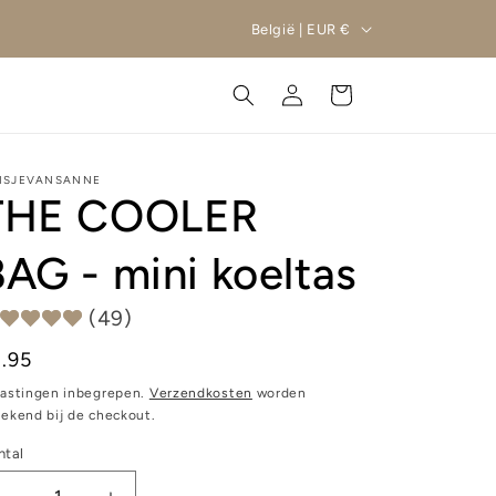
L
België | EUR €
a
n
Inloggen
Winkelwagen
d
/
ISJEVANSANNE
r
THE COOLER
e
AG - mini koeltas
g
i
(49)
o
ormale
8.95
ijs
lastingen inbegrepen.
Verzendkosten
worden
rekend bij de checkout.
ntal