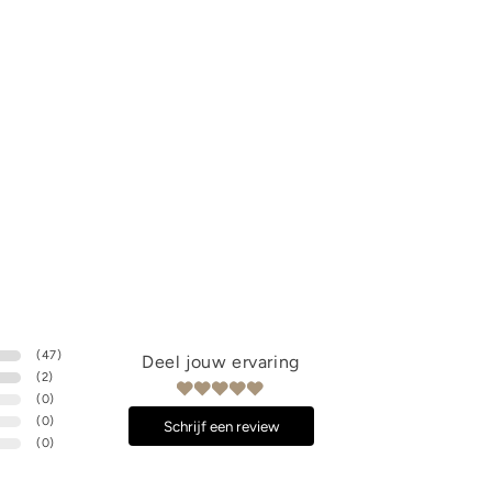
(
47
)
Deel jouw ervaring
(
2
)
(
0
)
(
0
)
Schrijf een review
(
0
)