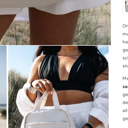
O
mu
he
ge
sc
sn
Me
sa
ge
de
al
ge