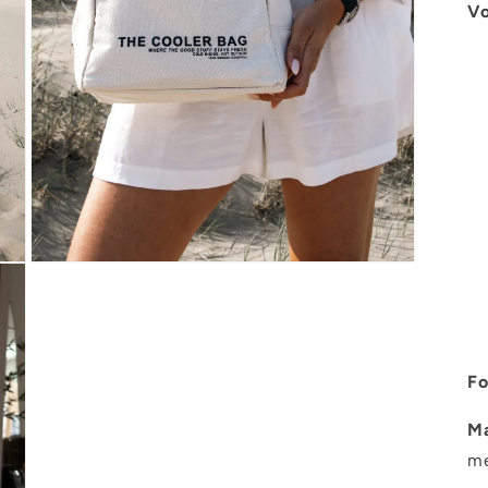
Vo
Fo
Ma
me