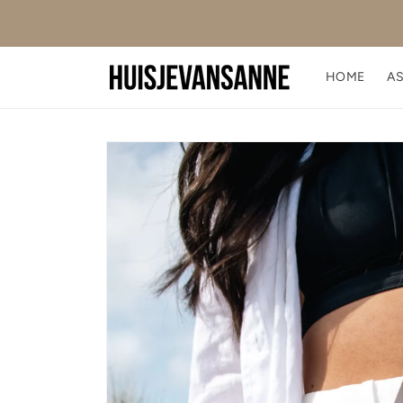
Meteen
3 of meer
naar de
GRATIS VERZENDING VANAF €50
content
HOME
A
Ga direct naar
productinformatie