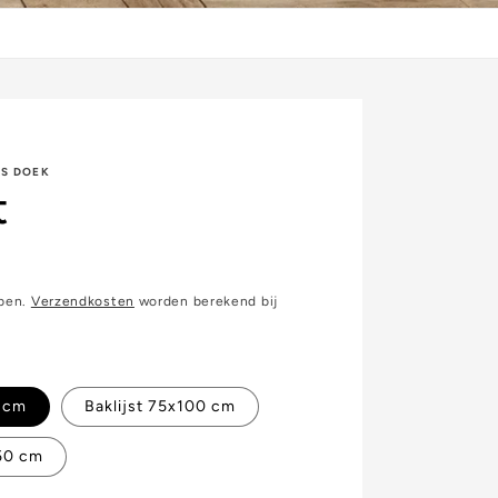
AS DOEK
t
epen.
Verzendkosten
worden berekend bij
0 cm
Baklijst 75x100 cm
150 cm