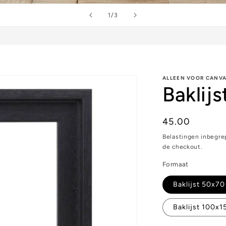
van
1
/
3
ALLEEN VOOR CANV
Baklijs
Normale
45.00
prijs
Belastingen inbegr
de checkout.
Formaat
Baklijst 50x7
Baklijst 100x