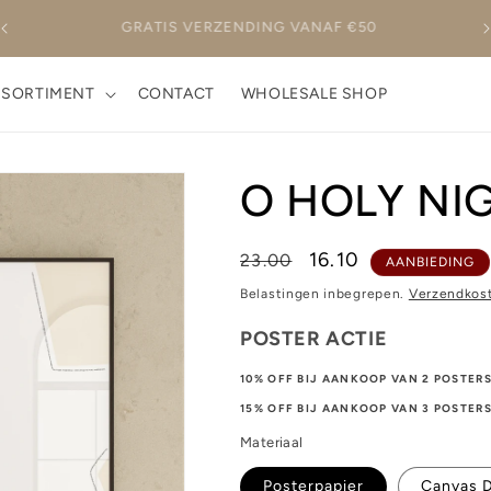
BINNEN 1-4 WERKDAGEN VERZONDEN
SSORTIMENT
CONTACT
WHOLESALE SHOP
O HOLY NI
Normale
Aanbiedingsprijs
16.10
23.00
AANBIEDING
prijs
Belastingen inbegrepen.
Verzendkos
POSTER ACTIE
10% OFF BIJ AANKOOP VAN 2 POSTER
15% OFF BIJ AANKOOP VAN 3 POSTER
Materiaal
Posterpapier
Canvas 