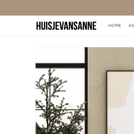
Meteen
3 of meer
naar de
GRATIS VERZENDING VANAF €50
content
HOME
A
Ga direct naar
productinformatie