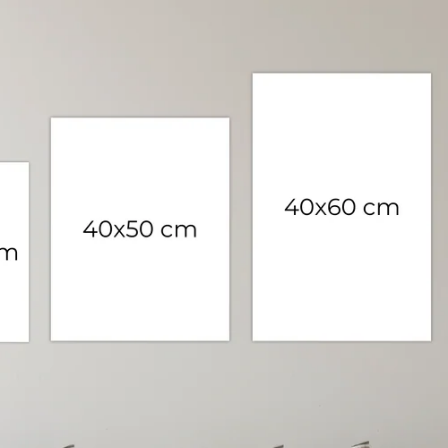
POSTER D
10%OFF bij 2 posters, 15%
of meer posters
SHOP NU