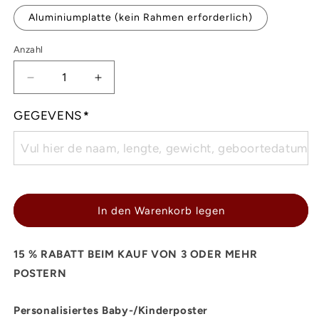
Aluminiumplatte (kein Rahmen erforderlich)
Anzahl
Verringere
Erhöhe
die
die
Menge
Menge
GEGEVENS
*
für
für
PERSONALISIERTES
PERSONALISIERTES
BABY-/KINDERPOSTER
BABY-/KINDERPOSTER
In den Warenkorb legen
15 % RABATT BEIM KAUF VON 3 ODER MEHR
POSTERN
Personalisiertes Baby-/Kinderposter